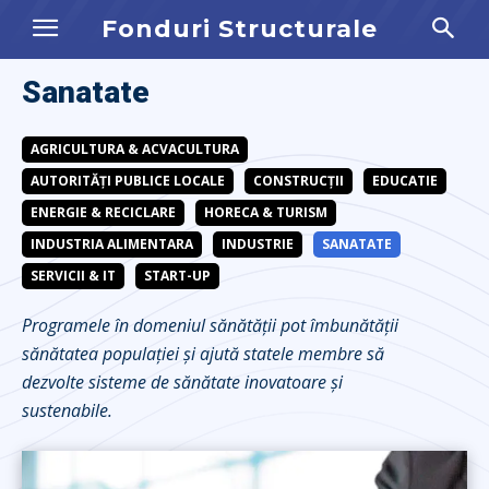
Fonduri Structurale
Sanatate
AGRICULTURA & ACVACULTURA
AUTORITĂȚI PUBLICE LOCALE
CONSTRUCȚII
EDUCATIE
ENERGIE & RECICLARE
HORECA & TURISM
INDUSTRIA ALIMENTARA
INDUSTRIE
SANATATE
SERVICII & IT
START-UP
Programele în domeniul sănătății pot îmbunătății
sănătatea populației și ajută statele membre să
dezvolte sisteme de sănătate inovatoare și
sustenabile.