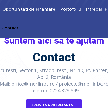
Oportunitati de Finantare
Portofoliu
Intrebari 
Contact
Suntem aici sa te ajutam
Contact
urești, Sector 1, Strada Irești, Nr. 10, Et. Parte
Ap. 2, România
Mail: office@merlinbc.ro / proiecte@merlinbc.r
Telefon: 0724.329.899
SOLICITA CONSULTANTA