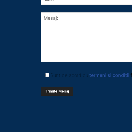
Sunt de acord cu
termeni si conditii
f